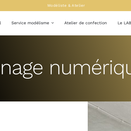
Modéliste & Atelier
l
Service modélisme
Atelier de confection
Le LA
onage numériq