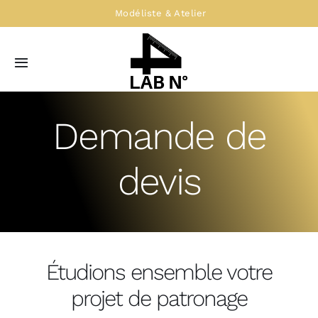
Passer
Modéliste & Atelier
au
contenu
Toggle
Navigation
Accueil
Demande de
Service modélisme
devis
Atelier de confection
Le LAB N°4
Étudions ensemble votre
projet de patronage