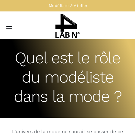
Passer
Modéliste & Atelier
au
contenu
Toggle
Navigation
Accueil
Quel est le rôle
Service modélisme
du modéliste
Atelier de confection
dans la mode ?
Le LAB N°4
L’univers de la mode ne saurait se passer de ce