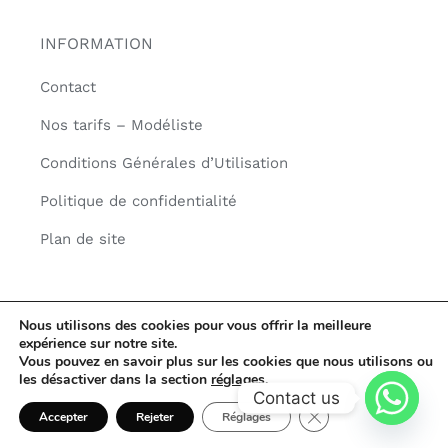
INFORMATION
Contact
Nos tarifs – Modéliste
Conditions Générales d’Utilisation
Politique de confidentialité
Plan de site
Nous utilisons des cookies pour vous offrir la meilleure
© Copyright2023 | LAB N°4 3D
| LAB N°4 Groupe | All Rights
expérience sur notre site.
Reserved
Vous pouvez en savoir plus sur les cookies que nous utilisons ou
les désactiver dans la section
réglages
.
Contact us
Fermer la bannière d
Accepter
Rejeter
Réglages