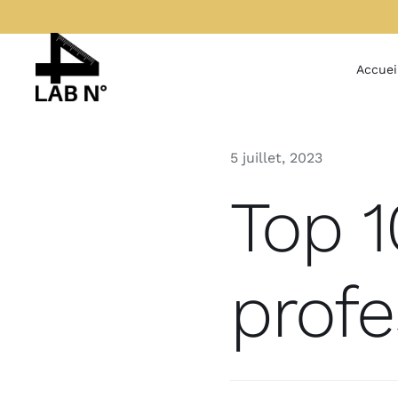
Passer
au
contenu
Accuei
5 juillet, 2023
Top 
profe