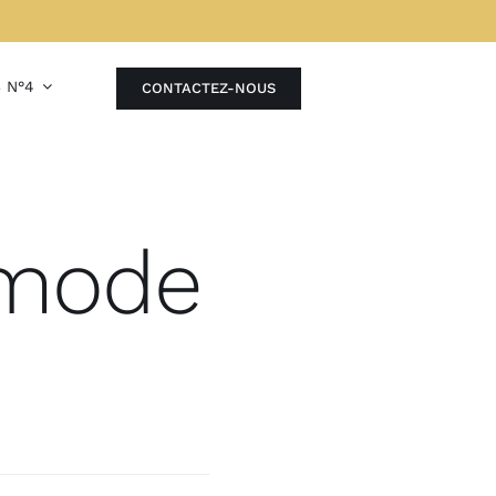
B N°4
CONTACTEZ-NOUS
 mode