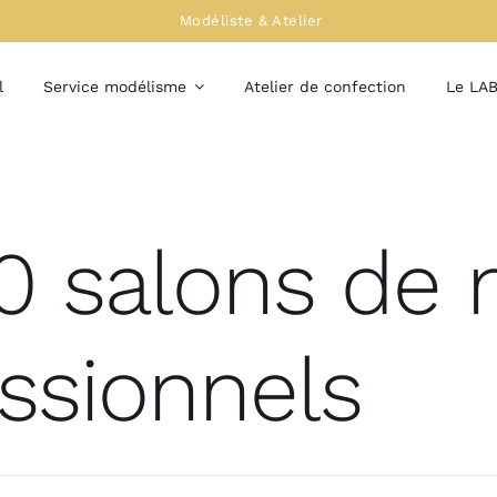
Modéliste & Atelier
l
Service modélisme
Atelier de confection
Le LA
10 salons de
ssionnels