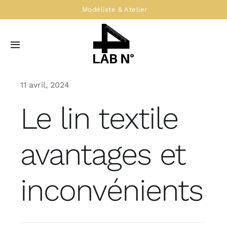
Passer
Modéliste & Atelier
au
contenu
Toggle
Navigation
Accueil
11 avril, 2024
Le lin textile
Service modélisme
Atelier de confection
avantages et
Le LAB N°4
inconvénients